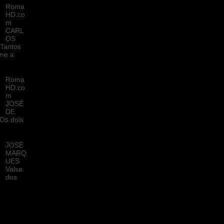
Roma
HD.co
m
CARL
OS
Tantos
me a
Roma
HD.co
m
JOSÉ
DE
Os dois
JOSÉ
MARQ
UES
Valsa
dos