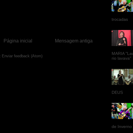
trocadas
Página inicial
Mensagem antiga
MARIA "La
:
Enviar feedback (Atom)
rio lavava"
DEUS
de Inverno