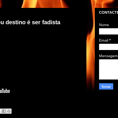
CONTACTE
estino é ser fadista
Nome
Email
*
Mensage