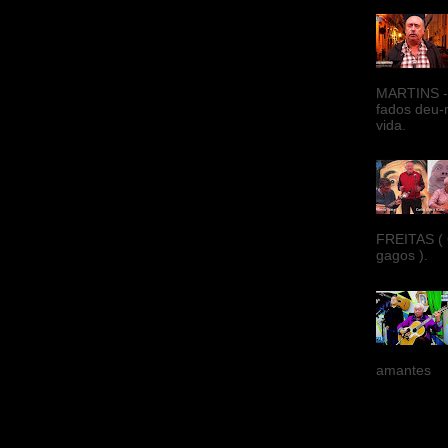
MARTINS -
fados deu-
vida.
FREITAS ( 
gagos ).
amantes