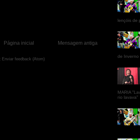
lençóis de 
Página inicial
Mensagem antiga
de Inverno
:
Enviar feedback (Atom)
MARIA "La
rio lavava"