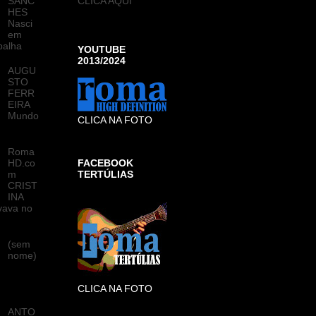
SANC
CLICA AQUI
HES
Nasci
em
palha
YOUTUBE
2013/2024
AUGU
STO
FERR
EIRA
Mundo
CLICA NA FOTO
Roma
HD.co
FACEBOOK
m
TERTÚLIAS
CRIST
INA
vava no
(sem
nome)
CLICA NA FOTO
ANTO