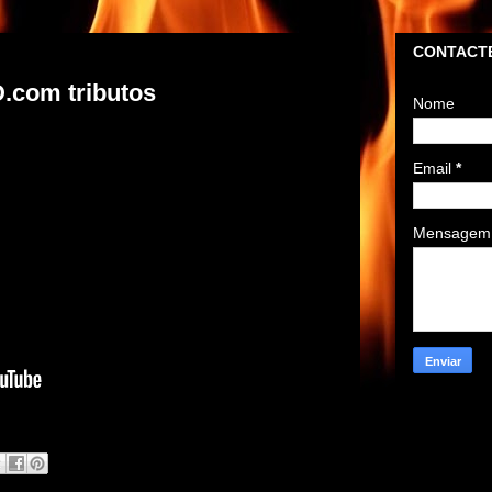
CONTACTE
com tributos
Nome
Email
*
Mensage