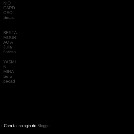
NIO
CARD
OSO
Sinas
BERTA
MOUR
ÃO A
Julia
florista
YASMI
N
MIRA
Será
pecad
o
. Com tecnologia do
Blogger
.